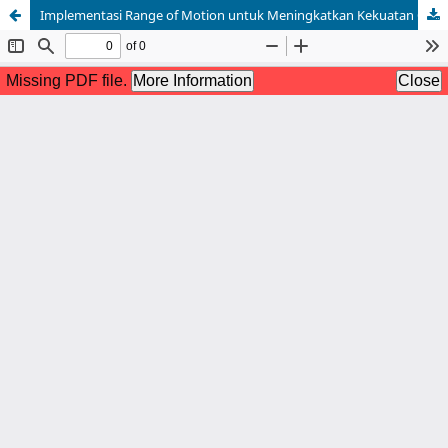
Implementasi Range of Motion untuk Meningkatkan Kekuatan Otot Ekstremitas Pasien Stroke dengan Hambatan Mobilitas Fisik