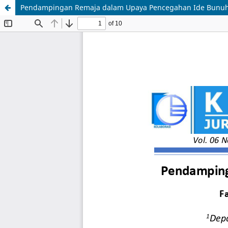
Pendampingan Remaja dalam Upaya Pencegahan Ide Bunuh