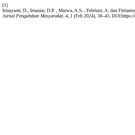
[1]
Irmayanti, D., Imaniar, D.P. , Marwa, A.S. , Febriani, A. dan Fir
Jurnal Pengabdian Masyarakat
. 4, 1 (Feb 2024), 38–43. DOI:https:/