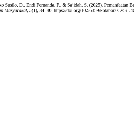
 Joko Susilo, D., Endi Fernanda, F., & Sa’idah, S. (2025). Pemanfaat
an Masyarakat
,
5
(1), 34–40. https://doi.org/10.56359/kolaborasi.v5i1.4