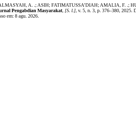
ALMASYAH, A. .; ASIH; FATIMATUSSA’DIAH; AMALIA, F. .; HUSNAI
Jurnal Pengabdian Masyarakat
,
[S. l.]
, v. 5, n. 3, p. 376–380, 2025
esso em: 8 agu. 2026.