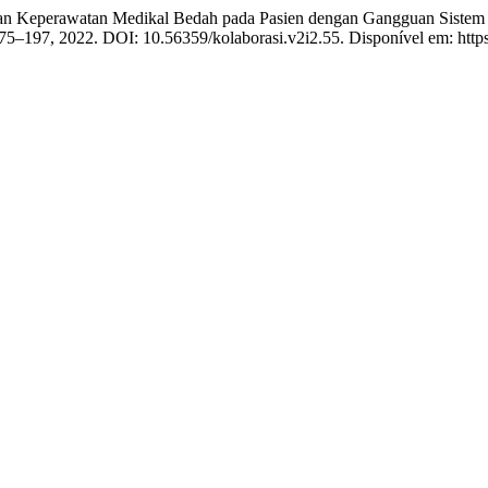
perawatan Medikal Bedah pada Pasien dengan Gangguan Sistem Pe
. 175–197, 2022. DOI: 10.56359/kolaborasi.v2i2.55. Disponível em: https: