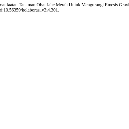
 Pemanfaatan Tanaman Obat Jahe Merah Untuk Mengurangi Emesis Grav
doi:10.56359/kolaborasi.v3i4.301.