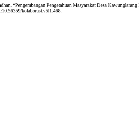
 . Ramdhan. “Pengembangan Pengetahuan Masyarakat Desa Kawunglaran
oi:10.56359/kolaborasi.v5i1.468.