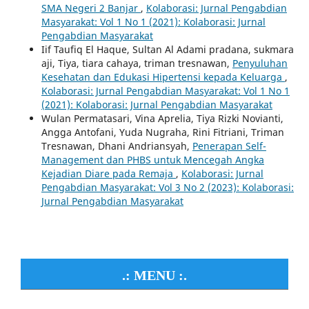
SMA Negeri 2 Banjar
,
Kolaborasi: Jurnal Pengabdian
Masyarakat: Vol 1 No 1 (2021): Kolaborasi: Jurnal
Pengabdian Masyarakat
Iif Taufiq El Haque, Sultan Al Adami pradana, sukmara
aji, Tiya, tiara cahaya, triman tresnawan,
Penyuluhan
Kesehatan dan Edukasi Hipertensi kepada Keluarga
,
Kolaborasi: Jurnal Pengabdian Masyarakat: Vol 1 No 1
(2021): Kolaborasi: Jurnal Pengabdian Masyarakat
Wulan Permatasari, Vina Aprelia, Tiya Rizki Novianti,
Angga Antofani, Yuda Nugraha, Rini Fitriani, Triman
Tresnawan, Dhani Andriansyah,
Penerapan Self-
Management dan PHBS untuk Mencegah Angka
Kejadian Diare pada Remaja
,
Kolaborasi: Jurnal
Pengabdian Masyarakat: Vol 3 No 2 (2023): Kolaborasi:
Jurnal Pengabdian Masyarakat
.: MENU :.