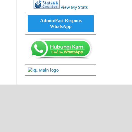
View My Stats
Admin/Fast Respons
WhatsApp