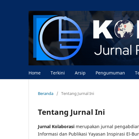
Home
Terkini
Arsip
Pengumuman
T
Beranda
/
Tentang Jurnal Ini
Tentang Jurnal Ini
Jurnal Kolaborasi
merupakan jurnal pengabdian
Informasi dan Publikasi Yayasan Inspirasi El-B