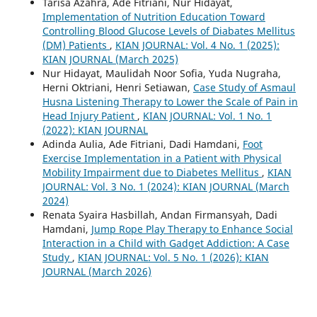
Tarisa Azahra, Ade Fitriani, Nur Hidayat,
Implementation of Nutrition Education Toward
Controlling Blood Glucose Levels of Diabates Mellitus
(DM) Patients
,
KIAN JOURNAL: Vol. 4 No. 1 (2025):
KIAN JOURNAL (March 2025)
Nur Hidayat, Maulidah Noor Sofia, Yuda Nugraha,
Herni Oktriani, Henri Setiawan,
Case Study of Asmaul
Husna Listening Therapy to Lower the Scale of Pain in
Head Injury Patient
,
KIAN JOURNAL: Vol. 1 No. 1
(2022): KIAN JOURNAL
Adinda Aulia, Ade Fitriani, Dadi Hamdani,
Foot
Exercise Implementation in a Patient with Physical
Mobility Impairment due to Diabetes Mellitus
,
KIAN
JOURNAL: Vol. 3 No. 1 (2024): KIAN JOURNAL (March
2024)
Renata Syaira Hasbillah, Andan Firmansyah, Dadi
Hamdani,
Jump Rope Play Therapy to Enhance Social
Interaction in a Child with Gadget Addiction: A Case
Study
,
KIAN JOURNAL: Vol. 5 No. 1 (2026): KIAN
JOURNAL (March 2026)