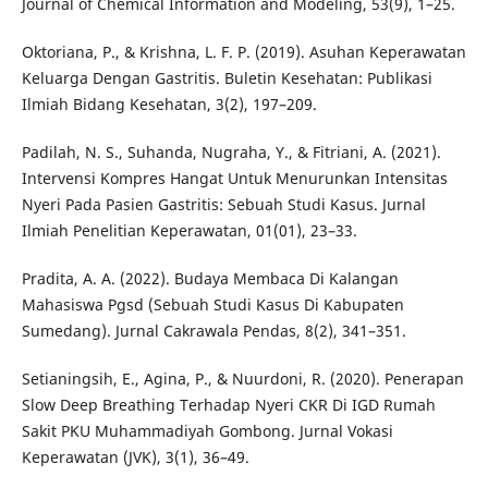
Journal of Chemical Information and Modeling, 53(9), 1–25.
Oktoriana, P., & Krishna, L. F. P. (2019). Asuhan Keperawatan
Keluarga Dengan Gastritis. Buletin Kesehatan: Publikasi
Ilmiah Bidang Kesehatan, 3(2), 197–209.
Padilah, N. S., Suhanda, Nugraha, Y., & Fitriani, A. (2021).
Intervensi Kompres Hangat Untuk Menurunkan Intensitas
Nyeri Pada Pasien Gastritis: Sebuah Studi Kasus. Jurnal
Ilmiah Penelitian Keperawatan, 01(01), 23–33.
Pradita, A. A. (2022). Budaya Membaca Di Kalangan
Mahasiswa Pgsd (Sebuah Studi Kasus Di Kabupaten
Sumedang). Jurnal Cakrawala Pendas, 8(2), 341–351.
Setianingsih, E., Agina, P., & Nuurdoni, R. (2020). Penerapan
Slow Deep Breathing Terhadap Nyeri CKR Di IGD Rumah
Sakit PKU Muhammadiyah Gombong. Jurnal Vokasi
Keperawatan (JVK), 3(1), 36–49.