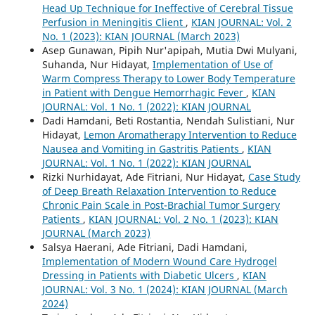
Head Up Technique for Ineffective of Cerebral Tissue
Perfusion in Meningitis Client
,
KIAN JOURNAL: Vol. 2
No. 1 (2023): KIAN JOURNAL (March 2023)
Asep Gunawan, Pipih Nur'apipah, Mutia Dwi Mulyani,
Suhanda, Nur Hidayat,
Implementation of Use of
Warm Compress Therapy to Lower Body Temperature
in Patient with Dengue Hemorrhagic Fever
,
KIAN
JOURNAL: Vol. 1 No. 1 (2022): KIAN JOURNAL
Dadi Hamdani, Beti Rostantia, Nendah Sulistiani, Nur
Hidayat,
Lemon Aromatherapy Intervention to Reduce
Nausea and Vomiting in Gastritis Patients
,
KIAN
JOURNAL: Vol. 1 No. 1 (2022): KIAN JOURNAL
Rizki Nurhidayat, Ade Fitriani, Nur Hidayat,
Case Study
of Deep Breath Relaxation Intervention to Reduce
Chronic Pain Scale in Post-Brachial Tumor Surgery
Patients
,
KIAN JOURNAL: Vol. 2 No. 1 (2023): KIAN
JOURNAL (March 2023)
Salsya Haerani, Ade Fitriani, Dadi Hamdani,
Implementation of Modern Wound Care Hydrogel
Dressing in Patients with Diabetic Ulcers
,
KIAN
JOURNAL: Vol. 3 No. 1 (2024): KIAN JOURNAL (March
2024)