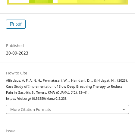
pdf
Published
20-09-2023
How to Cite
Alfirdaus, A. F. A. N. H., Permatasari, W. ., Hamdani, D. ., & Hidayat, N. . (2023).
Case Study of Implementation of Slow Deep Breathing Therapy to Reduce
Pain in Gastritis Sufferers.
KIAN JOURNAL
,
2
(2), 33–41.
https://doi.org/10.56359/kian.v2i2.238
More Citation Formats
Issue