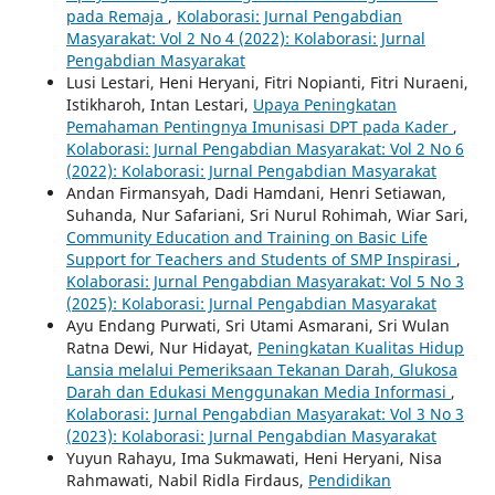
pada Remaja
,
Kolaborasi: Jurnal Pengabdian
Masyarakat: Vol 2 No 4 (2022): Kolaborasi: Jurnal
Pengabdian Masyarakat
Lusi Lestari, Heni Heryani, Fitri Nopianti, Fitri Nuraeni,
Istikharoh, Intan Lestari,
Upaya Peningkatan
Pemahaman Pentingnya Imunisasi DPT pada Kader
,
Kolaborasi: Jurnal Pengabdian Masyarakat: Vol 2 No 6
(2022): Kolaborasi: Jurnal Pengabdian Masyarakat
Andan Firmansyah, Dadi Hamdani, Henri Setiawan,
Suhanda, Nur Safariani, Sri Nurul Rohimah, Wiar Sari,
Community Education and Training on Basic Life
Support for Teachers and Students of SMP Inspirasi
,
Kolaborasi: Jurnal Pengabdian Masyarakat: Vol 5 No 3
(2025): Kolaborasi: Jurnal Pengabdian Masyarakat
Ayu Endang Purwati, Sri Utami Asmarani, Sri Wulan
Ratna Dewi, Nur Hidayat,
Peningkatan Kualitas Hidup
Lansia melalui Pemeriksaan Tekanan Darah, Glukosa
Darah dan Edukasi Menggunakan Media Informasi
,
Kolaborasi: Jurnal Pengabdian Masyarakat: Vol 3 No 3
(2023): Kolaborasi: Jurnal Pengabdian Masyarakat
Yuyun Rahayu, Ima Sukmawati, Heni Heryani, Nisa
Rahmawati, Nabil Ridla Firdaus,
Pendidikan