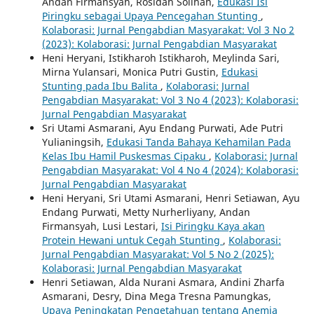
Andan Firmansyah, Rosidah Solihah,
Edukasi Isi
Piringku sebagai Upaya Pencegahan Stunting
,
Kolaborasi: Jurnal Pengabdian Masyarakat: Vol 3 No 2
(2023): Kolaborasi: Jurnal Pengabdian Masyarakat
Heni Heryani, Istikharoh Istikharoh, Meylinda Sari,
Mirna Yulansari, Monica Putri Gustin,
Edukasi
Stunting pada Ibu Balita
,
Kolaborasi: Jurnal
Pengabdian Masyarakat: Vol 3 No 4 (2023): Kolaborasi:
Jurnal Pengabdian Masyarakat
Sri Utami Asmarani, Ayu Endang Purwati, Ade Putri
Yulianingsih,
Edukasi Tanda Bahaya Kehamilan Pada
Kelas Ibu Hamil Puskesmas Cipaku
,
Kolaborasi: Jurnal
Pengabdian Masyarakat: Vol 4 No 4 (2024): Kolaborasi:
Jurnal Pengabdian Masyarakat
Heni Heryani, Sri Utami Asmarani, Henri Setiawan, Ayu
Endang Purwati, Metty Nurherliyany, Andan
Firmansyah, Lusi Lestari,
Isi Piringku Kaya akan
Protein Hewani untuk Cegah Stunting
,
Kolaborasi:
Jurnal Pengabdian Masyarakat: Vol 5 No 2 (2025):
Kolaborasi: Jurnal Pengabdian Masyarakat
Henri Setiawan, Alda Nurani Asmara, Andini Zharfa
Asmarani, Desry, Dina Mega Tresna Pamungkas,
Upaya Peningkatan Pengetahuan tentang Anemia