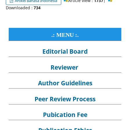
Article view :
1737
|
Artikel Bahasa Indonesia
Downloaded :
734
.: MENU :.
Editorial Board
Reviewer
Author Guidelines
Peer Review Process
Pubication Fee